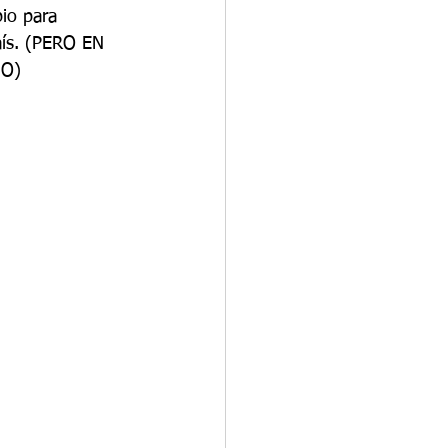
io para 
aís. (PERO EN 
O)  