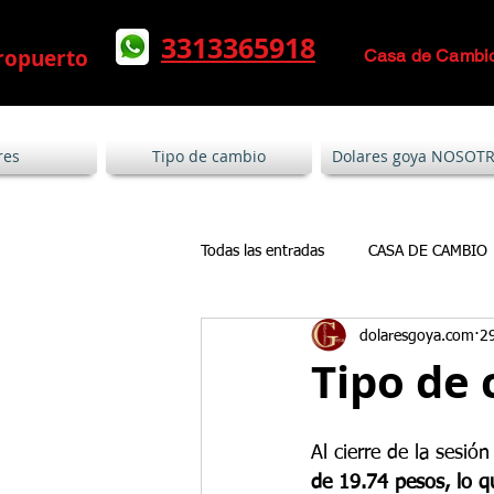
l dolar
Mas que un Cambio de Divisas, un Ca
3313365918
ropuerto
Casa de Cambi
res
Tipo de cambio
Dolares goya NOSOT
Todas las entradas
CASA DE CAMBIO
dolaresgoya.com
2
Tipo de 
Al cierre de la sesión
de 19.74 pesos, lo q