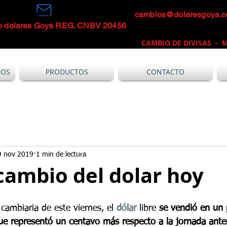
cambios@dolaresgoya.
mbio Inteligente
o dolares Goya REG. CNBV 20456
CAMBIO DE DIVISAS -
M
ROS
PRODUCTOS
CONTACTO
9 nov 2019
1 min de lectura
cambio del dolar hoy
 cambiaria de este viernes, el 
dólar
 libre 
se vendió en un
ue representó un centavo más respecto a la jornada anter