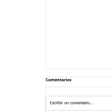
Comentarios
Escribir un comentario...
Precio del dolar