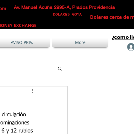
Av. Manuel Acuña 2995-A, Prados Providencia
com
DOLARES GOYA
Dolares cerca de m
ONEY EXCHANGE
¿como ll
AVISO PRIV.
More
circulación 
nominaciones 
 6 y 12 rublos 