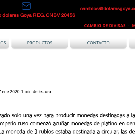
cambios@dolaresgoya.
mbio Inteligente
o dolares Goya REG. CNBV 20456
CAMBIO DE DIVISAS -
M
ROS
PRODUCTOS
CONTACTO
7 ene 2020
1 min de lectura
lizado solo una vez para producir monedas destinadas a la 
 Imperio ruso comenzó acuñar monedas de platino en de
La moneda de 3 rublos estaba destinada a circular, las de