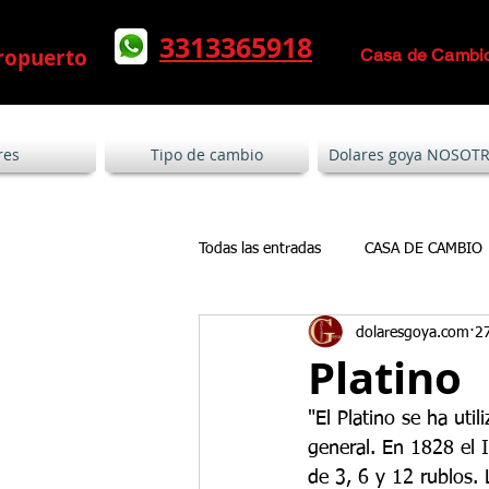
l dolar
Mas que un Cambio de Divisas, un Ca
3313365918
ropuerto
Casa de Cambi
res
Tipo de cambio
Dolares goya NOSOT
Todas las entradas
CASA DE CAMBIO
dolaresgoya.com
2
Platino
"El Platino se ha uti
general. En 1828 el
de 3, 6 y 12 rublos. 