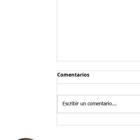
Comentarios
Escribir un comentario...
Precio del dolar