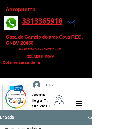
Aeropuerto
3313365918
Mas que un Cambio de Divisas, un
Cambio Inteligente
Casa de Cambio dolares Goya REG.
CNBV 20456
CAMBIO DE DIVISAS -
MONEY EXCHANGE
DOLARES GOYA
Dolares cerca de mi
Iniciar sesión
¿como
llegar?,
clic aqui
Entrada