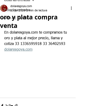
Todas las entradas
dolaresgoya.com
Todas las entradas
21 jul 2020
1 min de lectura
oro y plata compra
CASA DE CAMBIO
venta
En dolaresgoya.com te compramos tu 
oro y plata al mejor precio, llama y 
cotiza 33 1336595918 33 36402593 
dolaresgoya.com