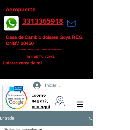
Aeropuerto
3313365918
Mas que un Cambio de Divisas, un
Cambio Inteligente
Casa de Cambio dolares Goya REG.
CNBV 20456
CAMBIO DE DIVISAS -
MONEY EXCHANGE
DOLARES GOYA
Dolares cerca de mi
Iniciar sesión
¿como
llegar?,
clic aqui
Entrada