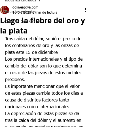
Todas las entradas
dolaresgoya.com
Todas las entradas
16 dic 2025
1 min de lectura
Llego la fiebre del oro y
CASA DE CAMBIO
la plata
Tras caída del dólar, subió el precio de 
los centenarios de oro y las onzas de 
plata este 15 de diciembre
Los precios internacionales y el tipo de 
cambio del dólar son lo que determina 
el costo de las piezas de estos metales 
preciosos.
Es importante mencionar que el valor 
de estas piezas cambia todos los días a 
causa de distintos factores tanto 
nacionales como internacionales.
La depreciación de estas piezas se da 
tras la caída del dólar y el aumento en 