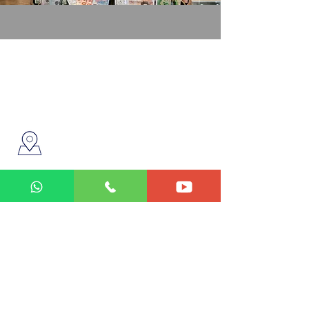
Casa de Cambio Dolares Goya sa
de cv
se ubica en Av. Manuel Acuña
2995-A,
col. Prados Providencia
C.P. 44670, Guadalajara, Jalisco
Llámanos
:
33-36-40-26-23
33-36-40-35-87
33-36-40-25-93
33-13-36-59-18