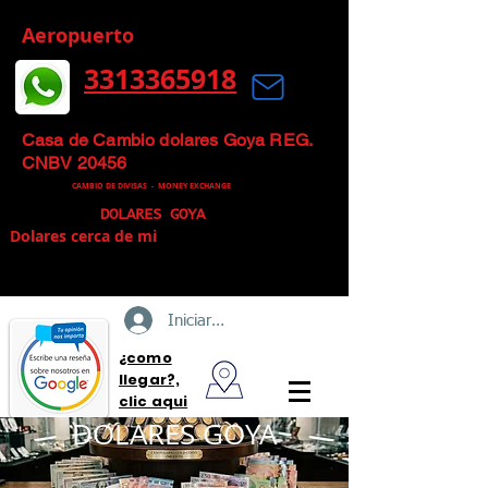
Aeropuerto
3313365918
Mas que un Cambio de Divisas, un
Cambio Inteligente
Casa de Cambio dolares Goya REG.
CNBV 20456
CAMBIO DE DIVISAS -
MONEY EXCHANGE
DOLARES GOYA
Dolares cerca de mi
Iniciar sesión
¿como
llegar?,
clic aqui
DOLARES GOYA