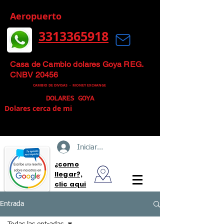
Aeropuerto
3313365918
Mas que un Cambio de Divisas, un
Cambio Inteligente
Casa de Cambio dolares Goya REG.
CNBV 20456
CAMBIO DE DIVISAS -
MONEY EXCHANGE
DOLARES GOYA
Dolares cerca de mi
Iniciar sesión
¿como
llegar?,
clic aqui
Entrada