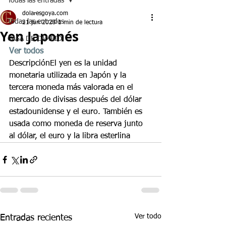
Todas las entradas
dolaresgoya.com
Todas las entradas
21 jun 2023
1 min de lectura
Yen Japonés
CASA DE CAMBIO
Ver todos
DescripciónEl yen es la unidad 
monetaria utilizada en Japón​ y la 
tercera moneda más valorada en el 
mercado de divisas después del dólar 
estadounidense y el euro.​ También es 
usada como moneda de reserva junto 
al dólar, el euro y la libra esterlina
Ver todo
Entradas recientes