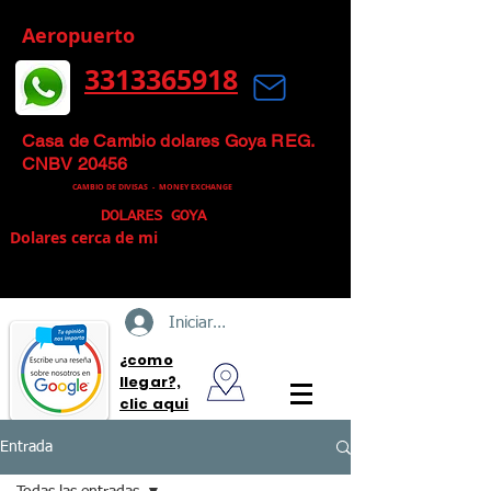
Aeropuerto
3313365918
Mas que un Cambio de Divisas, un
Cambio Inteligente
Casa de Cambio dolares Goya REG.
CNBV 20456
CAMBIO DE DIVISAS -
MONEY EXCHANGE
DOLARES GOYA
Dolares cerca de mi
Iniciar sesión
¿como
llegar?,
clic aqui
Entrada