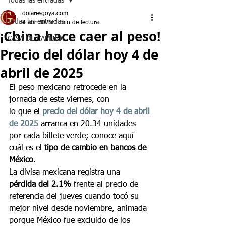
Todas las entradas
dolaresgoya.com
Todas las entradas
4 abr 2025
1 min de lectura
¡China hace caer al peso!
CASA DE CAMBIO
Precio del dólar hoy 4 de
abril de 2025
El peso mexicano retrocede en la 
jornada de este viernes, con 
lo que el 
precio del dólar hoy 4 de abril 
de 2025
 arranca en 20.34 unidades 
por cada billete verde; conoce aquí 
cuál es el 
tipo de cambio en bancos de 
México
.
La divisa mexicana registra una 
pérdida del 2.1%
 frente al precio de 
referencia del jueves cuando tocó su 
mejor nivel desde noviembre, animada 
porque México fue excluido de los 